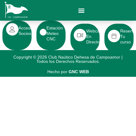
Acceso
Estación
Webcam
Reserv
Socios
Meteo
En
Tu
CNC
Directo
curso
Copyright © 2026 Club Naútico Dehesa de Campoamor |
Todos los Derechos Reservados.
Hecho por
GNC WEB